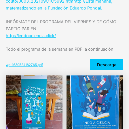
couto/0003_202109C1C5992.htm
http://Esta mañana,
matematizando en la Fundación Eduardo Pondal.
INFÓRMATE DEL PROGRAMA DEL VIERNES Y DE CÓMO
PARTICIPAR EN
http://lendoaciencia.click/
Todo el programa de la semana en PDF, a continuación:
Descarga
wp-1630524182765.pdf